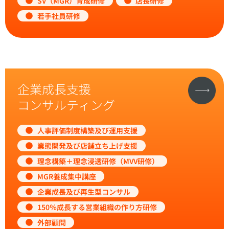
SV（MGR）育成研修
店長研修
若手社員研修
企業成長支援
コンサルティング
人事評価制度構築及び運用支援
業態開発及び店舗立ち上げ支援
理念構築＋理念浸透研修（MVV研修）
MGR養成集中講座
企業成長及び再生型コンサル
150％成長する営業組織の作り方研修
外部顧問