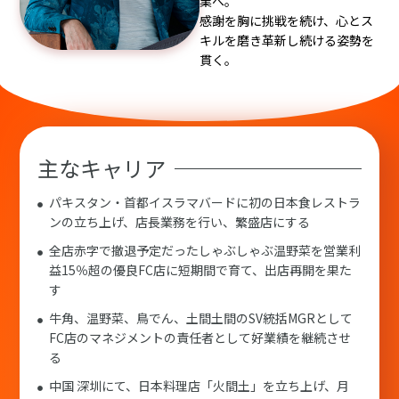
業へ。
感謝を胸に挑戦を続け、心とス
キルを磨き革新し続ける姿勢を
貫く。
主なキャリア
パキスタン・首都イスラマバードに初の日本食レストラ
ンの立ち上げ、店長業務を行い、繁盛店にする
全店赤字で撤退予定だったしゃぶしゃぶ温野菜を営業利
益15％超の優良FC店に短期間で育て、出店再開を果た
す
牛角、温野菜、鳥でん、土間土間のSV統括MGRとして
FC店のマネジメントの責任者として好業績を継続させ
る
中国 深圳にて、日本料理店「火間土」を立ち上げ、月