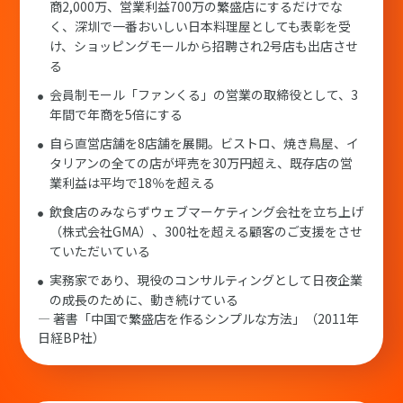
商2,000万、営業利益700万の繁盛店にするだけでな
く、深圳で一番おいしい日本料理屋としても表彰を受
け、ショッピングモールから招聘され2号店も出店させ
る
会員制モール「ファンくる」の営業の取締役として、3
年間で年商を5倍にする
自ら直営店舗を8店舗を展開。ビストロ、焼き鳥屋、イ
タリアンの全ての店が坪売を30万円超え、既存店の営
業利益は平均で18％を超える
飲食店のみならずウェブマーケティング会社を立ち上げ
（株式会社GMA）、300社を超える顧客のご支援をさせ
ていただいている
実務家であり、現役のコンサルティングとして日夜企業
の成長のために、動き続けている
― 著書「中国で繁盛店を作るシンプルな方法」（2011年
日経BP社）